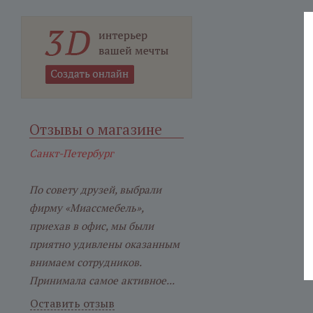
Отзывы о магазине
Санкт-Петербург
По совету друзей, выбрали
фирму «Миассмебель»,
приехав в офис, мы были
приятно удивлены оказанным
внимаем сотрудников.
Принимала самое активное...
Оставить отзыв