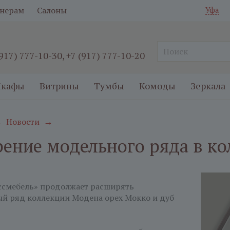
нерам
Салоны
Уфа
(917) 777-10-30
,
+7 (917) 777-10-20
кафы
Витрины
Тумбы
Комоды
Зеркала
Новости
→
→
ение модельного ряда в к
ссмебель» продолжает расширять
й ряд коллекции Модена орех Мокко и дуб