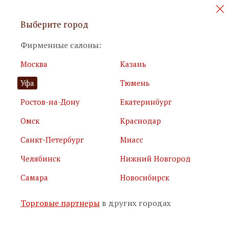
Персональные акции и новинки
Выберите город
мебели
Фирменные салоны:
Москва
Казань
Уфа
Тюмень
Ростов-на-Дону
Екатеринбург
Омск
Краснодар
Я принимаю
условия использования сайта
Санкт-Петербург
Миасс
Я соглашаюсь с
политикой обработки персональных
данных
Челябинск
Нижний Новгород
Самара
Новосибирск
Подписаться
Торговые партнеры
в других городах