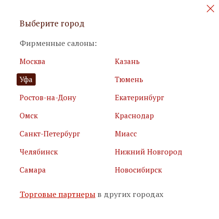
Персональные акции и новинки
Выберите город
мебели
Фирменные салоны:
Москва
Казань
Уфа
Тюмень
Ростов-на-Дону
Екатеринбург
Омск
Краснодар
Я принимаю
условия использования сайта
Санкт-Петербург
Миасс
Я соглашаюсь с
политикой обработки персональных
данных
Челябинск
Нижний Новгород
Самара
Новосибирск
Подписаться
Торговые партнеры
в других городах