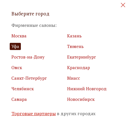
Персональные акции и новинки
Выберите город
мебели
Фирменные салоны:
Москва
Казань
Уфа
Тюмень
Ростов-на-Дону
Екатеринбург
Омск
Краснодар
Я принимаю
условия использования сайта
Санкт-Петербург
Миасс
Я соглашаюсь с
политикой обработки персональных
данных
Челябинск
Нижний Новгород
Самара
Новосибирск
Подписаться
Торговые партнеры
в других городах