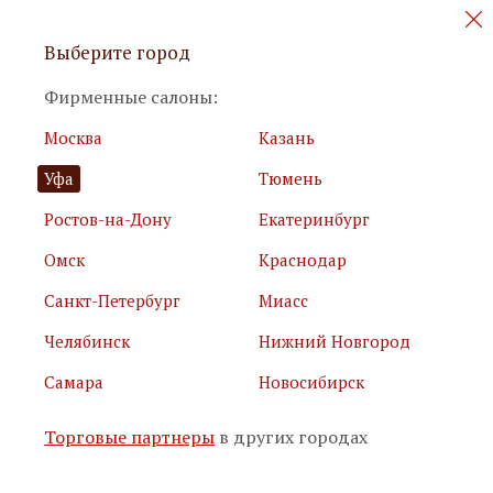
Персональные акции и новинки
Выберите город
мебели
Фирменные салоны:
Москва
Казань
Уфа
Тюмень
Ростов-на-Дону
Екатеринбург
Омск
Краснодар
Я принимаю
условия использования сайта
Санкт-Петербург
Миасс
Я соглашаюсь с
политикой обработки персональных
данных
Челябинск
Нижний Новгород
Самара
Новосибирск
Подписаться
Торговые партнеры
в других городах