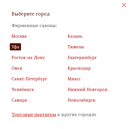
Персональные акции и новинки
Выберите город
мебели
Фирменные салоны:
Москва
Казань
Уфа
Тюмень
Ростов-на-Дону
Екатеринбург
Омск
Краснодар
Я принимаю
условия использования сайта
Санкт-Петербург
Миасс
Я соглашаюсь с
политикой обработки персональных
данных
Челябинск
Нижний Новгород
Самара
Новосибирск
Подписаться
Торговые партнеры
в других городах