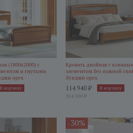
ая (1800x2000) с
Кровать двойная с кованы
ементом и гнутыми
элементом без ножной спи
иджи орех
Луиджи орех
114 940
₽
В корзину
В корзину
164 200
₽
30%
-