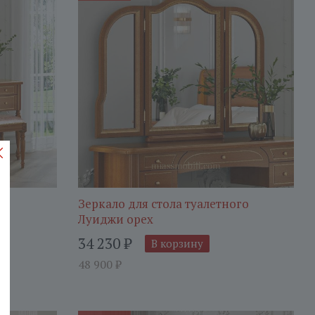
ех
Зеркало для стола туалетного
Луиджи орех
34 230
₽
В корзину
48 900
₽