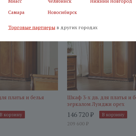
Миасс
Челябинск
Нижний Новгород
30%
-
Самара
Новосибирск
Торговые партнеры
в других городах
для платья и белья
Шкаф 3-х дв. для платья и б
зеркалом Луиджи орех
146 720
₽
В корзину
В корзину
209 600
₽