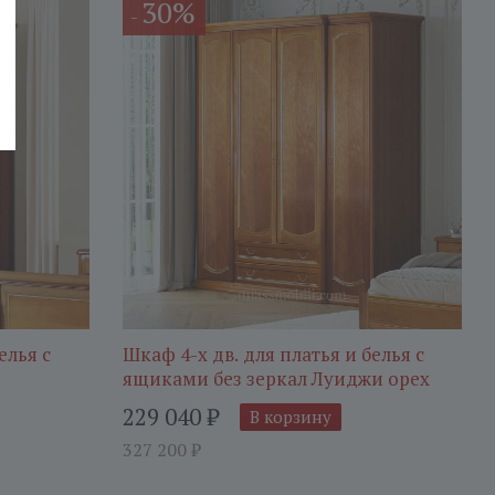
30%
-
елья с
Шкаф 4-х дв. для платья и белья с
ящиками без зеркал Луиджи орех
229 040
₽
В корзину
327 200
₽