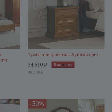
м
Тумба прикроватная Луиджи орех
нки
34 510
₽
В корзину
49 300
₽
30%
-