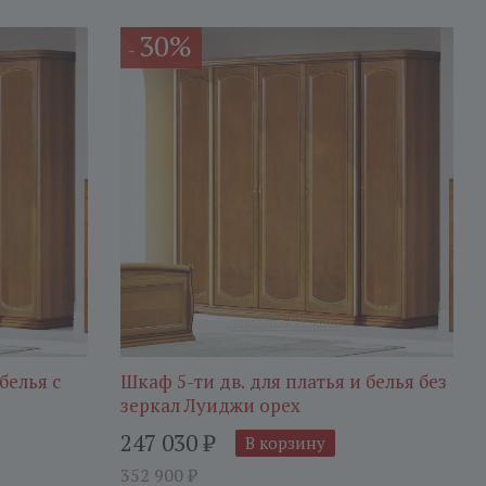
30%
-
белья с
Шкаф 5-ти дв. для платья и белья без
зеркал Луиджи орех
247 030
₽
В корзину
352 900
₽