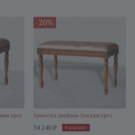
20%
-
джи орех
Банкетка двойная Луиджи орех
34 240
₽
В корзину