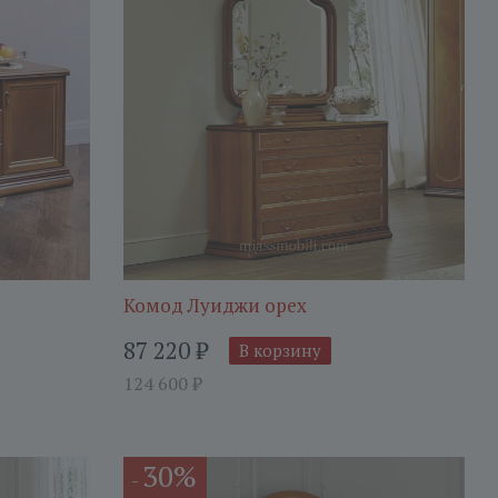
Комод Луиджи орех
87 220
₽
В корзину
124 600
₽
30%
-