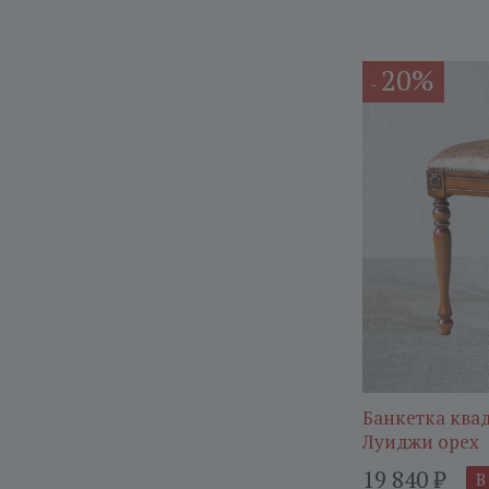
20%
-
Банкетка ква
Луиджи орех
19 840
₽
В