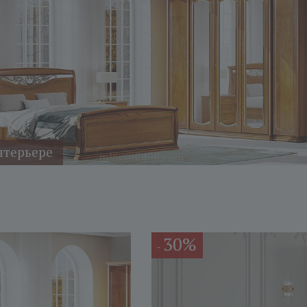
нтерьере
30%
-