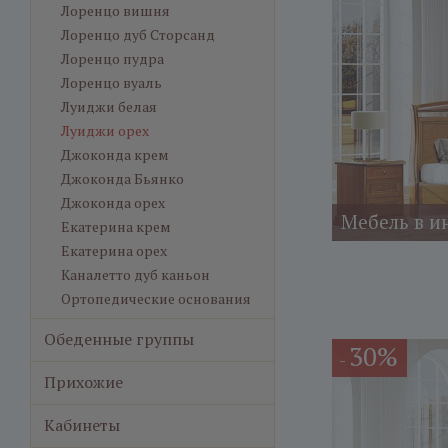
Лоренцо вишня
Лоренцо дуб Сторсанд
Лоренцо пудра
Лоренцо вуаль
Луиджи белая
Луиджи орех
Джоконда крем
Джоконда Бьянко
Джоконда орех
Мебель в и
Екатерина крем
Екатерина орех
Каналетто дуб каньон
Ортопедические основания
Обеденные группы
30%
-
Прихожие
Кабинеты