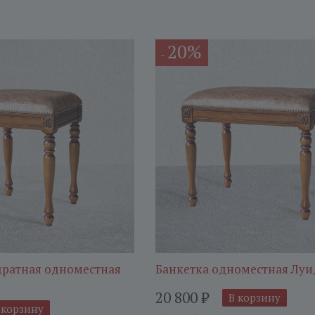
20%
-
дратная одноместная
Банкетка одноместная Луи
20 800
₽
В корзину
 корзину