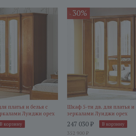
30%
-
ля платья и белья с
Шкаф 5-ти дв. для платья и 
ркалами Луиджи орех
зеркалами Луиджи орех
247 030
₽
В корзину
В корзину
352 900
₽