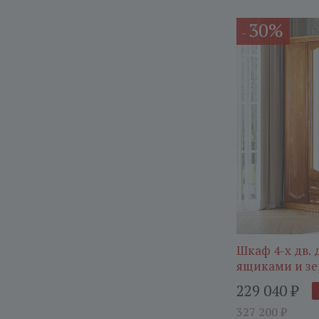
30%
-
Шкаф 4-х дв. д
ящиками и зе
229 040
₽
327 200
₽