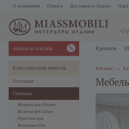
О компании
Оплата
Доставка и сборка
Парт
+7 
%
Акции и скидки
Кровати
Ш
Классическая мебель
Каталог
Кл
→
Мебель
Гостиные
Спальни
Модена орех Мокко
Модена дуб Сатин
Престиж беж
Флориана беж