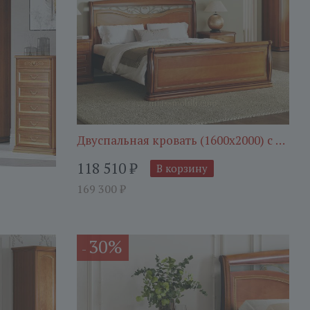
Двуспальная кровать (1600х2000) с кова
118 510
₽
В корзину
169 300
₽
30%
-