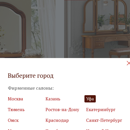
Выберите город
моду Луиджи орех
Стол туалетный Луиджи ор
Фирменные салоны:
61 740
₽
 корзину
В корзину
Москва
Казань
Уфа
88 200
₽
Тюмень
Ростов-на-Дону
Екатеринбург
Омск
Краснодар
Санкт-Петербург