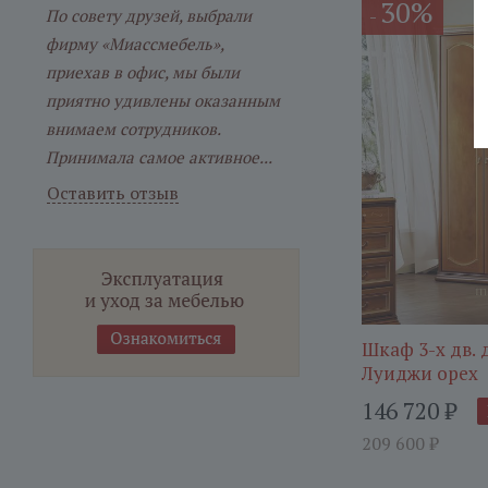
30%
-
По совету друзей, выбрали
фирму «Миассмебель»,
приехав в офис, мы были
приятно удивлены оказанным
внимаем сотрудников.
Принимала самое активное...
Оставить отзыв
Шкаф 3-х дв. 
Луиджи орех
146 720
₽
209 600
₽