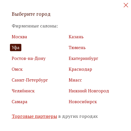
Персональные акции и новинки
Выберите город
мебели
Фирменные салоны:
Москва
Казань
Уфа
Тюмень
Ростов-на-Дону
Екатеринбург
Омск
Краснодар
Я принимаю
условия использования сайта
Санкт-Петербург
Миасс
Я соглашаюсь с
политикой обработки персональных
данных
Челябинск
Нижний Новгород
Самара
Новосибирск
Подписаться
Торговые партнеры
в других городах