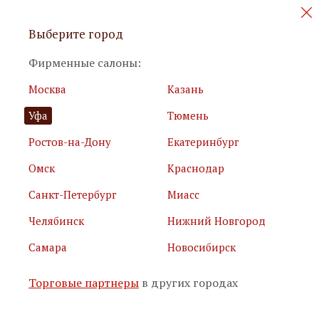
Персональные акции и новинки
Выберите город
мебели
Фирменные салоны:
Москва
Казань
Уфа
Тюмень
Ростов-на-Дону
Екатеринбург
Омск
Краснодар
Я принимаю
условия использования сайта
Санкт-Петербург
Миасс
Я соглашаюсь с
политикой обработки персональных
данных
Челябинск
Нижний Новгород
Самара
Новосибирск
Подписаться
Торговые партнеры
в других городах