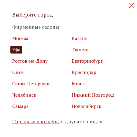
Персональные акции и новинки
Выберите город
мебели
Фирменные салоны:
Москва
Казань
Уфа
Тюмень
Ростов-на-Дону
Екатеринбург
Омск
Краснодар
Я принимаю
условия использования сайта
Санкт-Петербург
Миасс
Я соглашаюсь с
политикой обработки персональных
данных
Челябинск
Нижний Новгород
Самара
Новосибирск
Подписаться
Торговые партнеры
в других городах