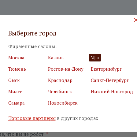
 на бесплатный дизайн-проект
Выберите город
Фирменные салоны:
илия
*
Подробн
Москва
Казань
Уфа
Тюмень
Ростов-на-Дону
Екатеринбург
Омск
Краснодар
Санкт-Петербург
Миасс
Челябинск
Нижний Новгород
я почта
*
Салон
*
Самара
Новосибирск
Торговые партнеры
в других городах
ьные поля
е, что вы не робот
*