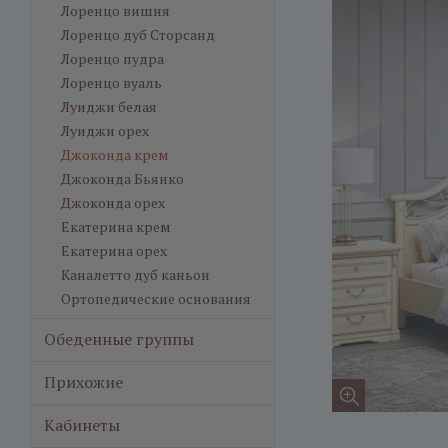
Лоренцо вишня
Лоренцо дуб Сторсанд
Лоренцо пудра
Лоренцо вуаль
Луиджи белая
Луиджи орех
Джоконда крем
Джоконда Бьянко
Джоконда орех
Екатерина крем
Екатерина орех
Каналетто дуб каньон
Ортопедические основания
Обеденные группы
Прихожие
Кабинеты