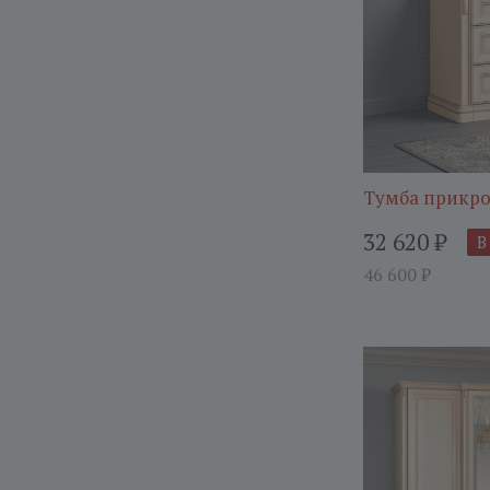
Тумба прикро
32 620
₽
В
46 600
₽