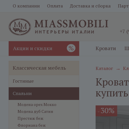
О компании
Оплата
Доставка и сборка
Парт
+7 
%
Акции и скидки
Кровати
Ш
Классическая мебель
Каталог
Кл
→
Кроват
Гостиные
купить
Спальни
Модена орех Мокко
30%
-
Модена дуб Сатин
Престиж беж
Флориана беж