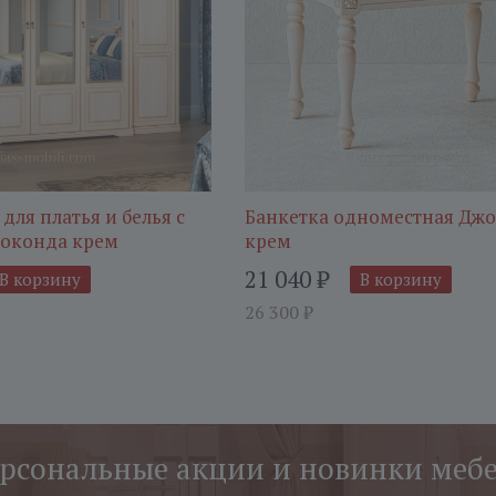
 для платья и белья с
Банкетка одноместная Дж
жоконда крем
крем
21 040
₽
В корзину
В корзину
26 300
₽
рсональные акции и новинки меб