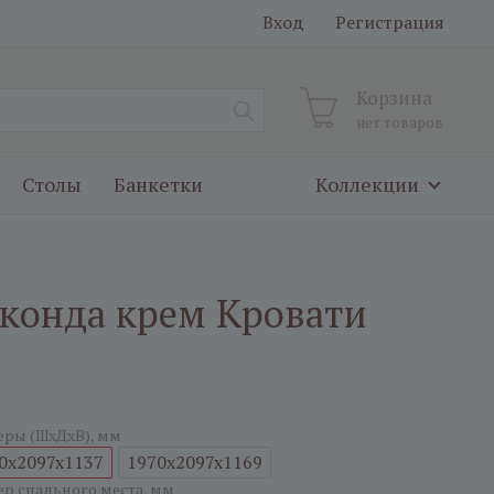
Вход
Регистрация
Корзина
нет товаров
Столы
Банкетки
Коллекции
конда крем Кровати
еры (ШxДxВ), мм
0x2097x1137
1970x2097x1169
ер спального места, мм