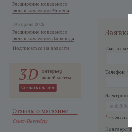
Расширение модельного
ряда в коллекции Модена
29 апреля 2026
Заявка
Расширение модельного
ряда в коллекции Джоконда
Подписаться на новости
Имя и фам
Телефон
*
Электронна
Отзывы о магазине
*
— обязател
Санкт-Петербург
Подтвердит