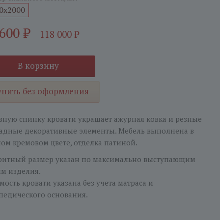
0x2000
 600
₽
118 000
₽
В корзину
упить без оформления
вную спинку кровати украшает ажурная ковка и резные
адные декоративные элементы. Мебель выполнена в
ом кремовом цвете, отделка патиной.
ритный размер указан по максимально выступающим
ям изделия.
мость кровати указана без учета матраса и
педического основания.