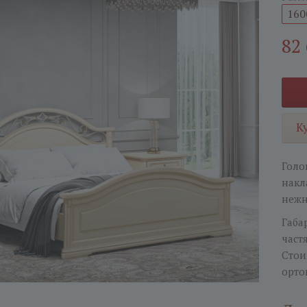
160
82
К
Голо
накл
нежн
Габа
част
Стои
орто