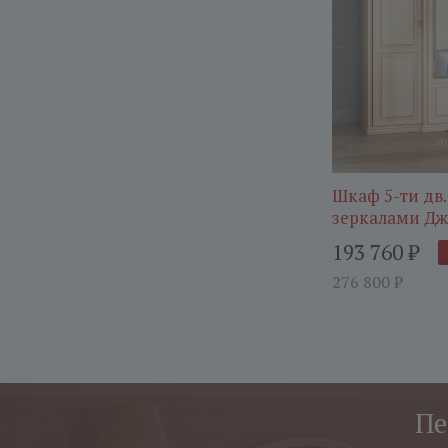
Шкаф 5-ти дв.
зеркалами Д
193 760
₽
276 800
₽
Пе