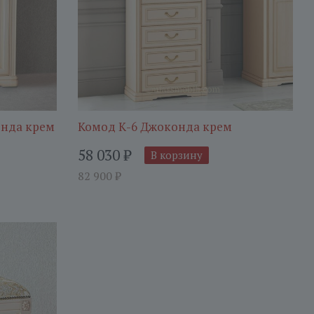
нда крем
Комод К-6 Джоконда крем
58 030
₽
В корзину
82 900
₽