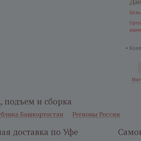
Дан
Цель
Орто
ящик
Колл
Инс
, подъем и сборка
ублика Башкортостан
Регионы России
ая доставка по Уфе
Само