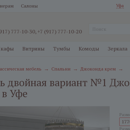
нерам
Салоны
Уфа
(917) 777-10-30
,
+7 (917) 777-10-20
кафы
Витрины
Тумбы
Комоды
Зеркала
ассическая мебель
Спальни
Джоконда крем
→
→
→
ь двойная вариант №1 Джо
 в Уфе
Разм
177
Разм