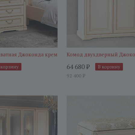
ватная Джоконда крем
Комод двухдверный Джоко
64 680
₽
 корзину
В корзину
92 400
₽