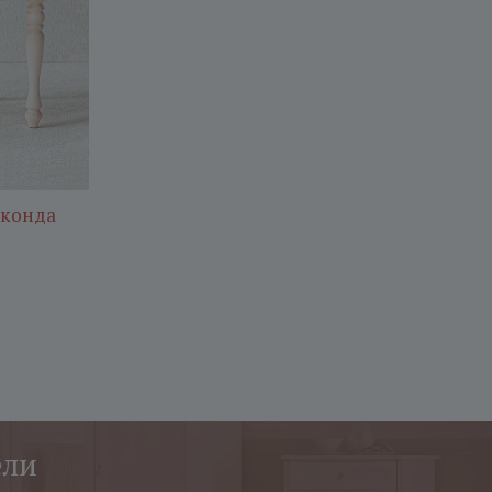
оконда
ели