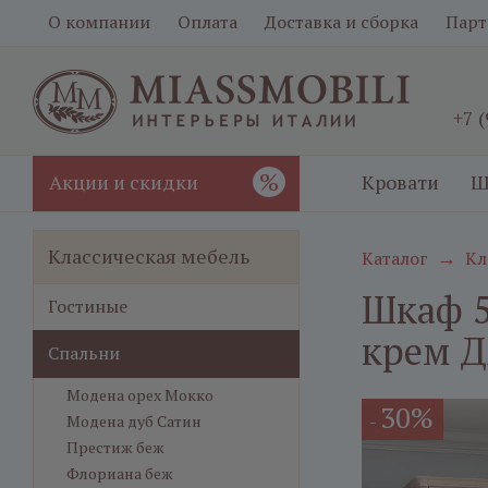
О компании
Оплата
Доставка и сборка
Парт
+7 
%
Акции и скидки
Кровати
Ш
Классическая мебель
Каталог
Кл
→
Шкаф 5
Гостиные
крем Д
Спальни
Модена орех Мокко
30%
-
Модена дуб Сатин
Престиж беж
Флориана беж