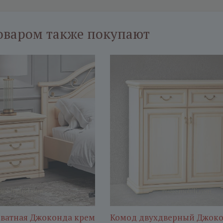
оваром также покупают
ватная Джоконда крем
Комод двухдверный Джоко