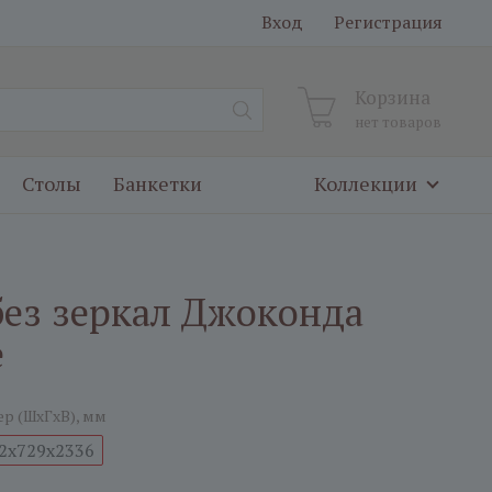
Вход
Регистрация
Корзина
нет товаров
Столы
Банкетки
Коллекции
 без зеркал Джоконда
е
ер (ШxГxВ), мм
2x729x2336