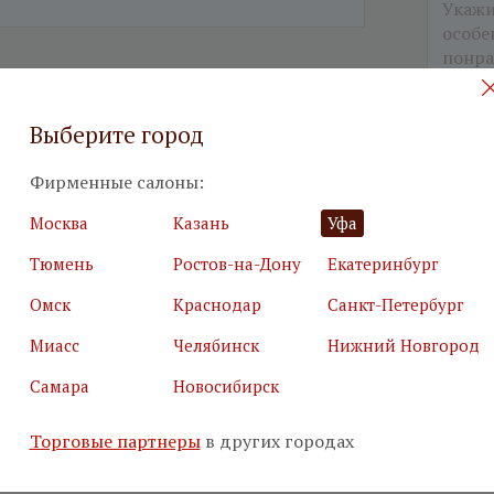
Выберите город
я почта
*
Салон
*
Фирменные салоны:
Москва
Казань
Уфа
ьные поля
Тюмень
Ростов-на-Дону
Екатеринбург
е, что вы не робот
*
Омск
Краснодар
Санкт-Петербург
Миасс
Челябинск
Нижний Новгород
маю
условия использования сайта
Самара
Новосибирск
аюсь с
политикой обработки персональных данных
Торговые партнеры
в других городах