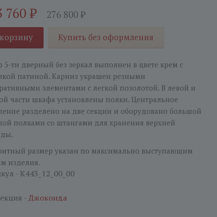
3 760
₽
276 800
₽
 корзину
Купить без оформления
 5-ти дверный без зеркал выполнен в цвете крем с
лкой патиной. Карниз украшен резными
ративными элементами с легкой позолотой. В левой и
ой части шкафа установлены полки. Центральное
ление разделено на две секции и оборудовано большой
лой полками со штангами для хранения верхней
ды.
ритный размер указан по максимально выступающим
ям изделия.
кул - K443_12_00_00
екция -
Джоконда