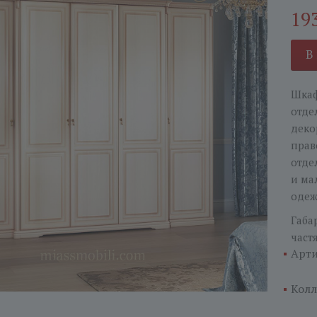
19
В
Шкаф
отде
деко
прав
отде
и ма
одеж
Габа
част
Арти
Колл