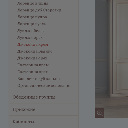
Лоренцо вишня
Лоренцо дуб Сторсанд
Лоренцо пудра
Лоренцо вуаль
Луиджи белая
Луиджи орех
Джоконда крем
Джоконда Бьянко
Джоконда орех
Екатерина крем
Екатерина орех
Каналетто дуб каньон
Ортопедические основания
Обеденные группы
Прихожие
Кабинеты