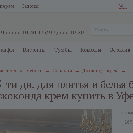
нерам
Салоны
Уфа
(917) 777-10-30
,
+7 (917) 777-10-20
кафы
Витрины
Тумбы
Комоды
Зеркала
ассическая мебель
Спальни
Джоконда крем
→
→
→
-ти дв. для платья и белья
жоконда крем купить в Уф
Разм
269