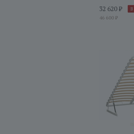
32 620
₽
В
46 600
₽