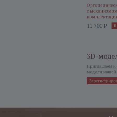
Ортопедическ
с механизмом
комплектации
11 700
₽
В
3D-моде
Приглашаем к 
модели нашей 
Зарегистриро