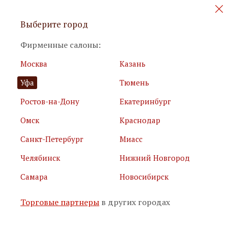
Персональные акции и новинки
Выберите город
мебели
Фирменные салоны:
Москва
Казань
Уфа
Тюмень
Ростов-на-Дону
Екатеринбург
Омск
Краснодар
Я принимаю
условия использования сайта
Санкт-Петербург
Миасс
Я соглашаюсь с
политикой обработки персональных
данных
Челябинск
Нижний Новгород
Самара
Новосибирск
Подписаться
Торговые партнеры
в других городах