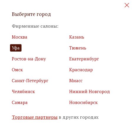
Персональные акции и новинки
Выберите город
мебели
Фирменные салоны:
Москва
Казань
Уфа
Тюмень
Ростов-на-Дону
Екатеринбург
Омск
Краснодар
Я принимаю
условия использования сайта
Санкт-Петербург
Миасс
Я соглашаюсь с
политикой обработки персональных
данных
Челябинск
Нижний Новгород
Самара
Новосибирск
Подписаться
Торговые партнеры
в других городах